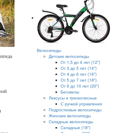
Велосипеды
Детские велосипеды
сипеда
От 1,5 до 4 лет (12")
От 3 до 5 лет (14")
От 4 до 6 лет (16")
От 5 до 7 лет (18")
От 6 до 10 лет (20")
иной
Беговелы
Лексусы и трехколесные
С ручкой управления
Подростковые велосипеды
м
Женские велосипеды
Складные велосипеды
Складные (18")