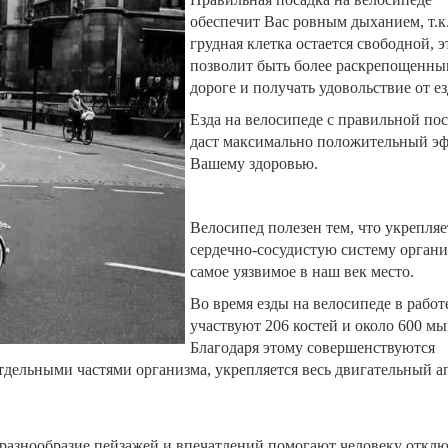
обеспечит Вас ровным дыханием, т.к
грудная клетка остается свободной, э
позволит быть более раскрепощенны
дороге и получать удовольствие от е
Езда на велосипеде с правильной по
даст максимально положительный э
Вашему здоровью.
Велосипед полезен тем, что укрепляе
сердечно-сосудистую систему орган
самое уязвимое в наш век место.
Во время езды на велосипеде в работ
участвуют 206 костей и около 600 м
Благодаря этому совершенствуются
ельными частями организма, укрепляется весь двигательный а
разнообразие пейзажей и впечатлений помогают человеку отклю