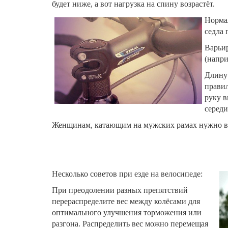
будет ниже, а вот нагрузка на спину возрастёт.
Нормал
седла 
Варьир
(напри
Длину 
правил
руку в
серед
Женщинам, катающим на мужских рамах нужно в
Несколько советов при езде на велосипеде:
При преодолении разных препятствий
перераспределите вес между колёсами для
оптимального улучшения торможения или
разгона. Распределить вес можно перемещая