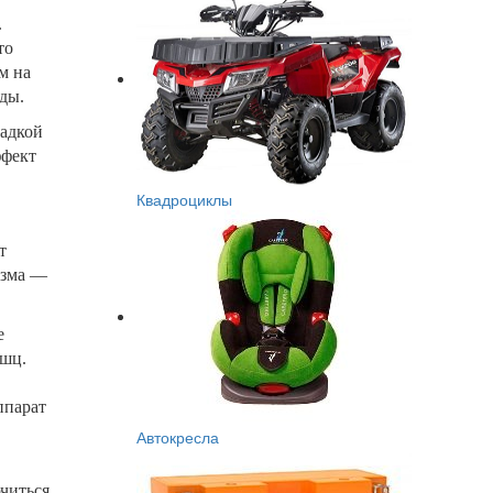
.
то
м на
зды.
садкой
ффект
Квадроциклы
т
изма —
е
ышц.
ппарат
Автокресла
читься