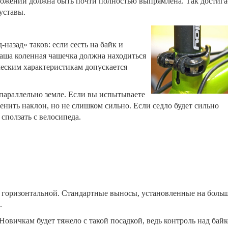
ложении должна быть почти полностью выпрямлена.
Так достига
уставы.
назад» таков: если сесть на байк и
Ваша коленная чашечка должна находиться
ческим характеристикам допускается
 параллельно земле. Если вы испытываете
нить наклон, но не слишком сильно. Если седло будет сильно
 сползать с велосипеда.
е горизонтальной.
Стандартные выносы, установленные на боль
.
 Новичкам будет тяжело с такой посадкой, ведь контроль над бай