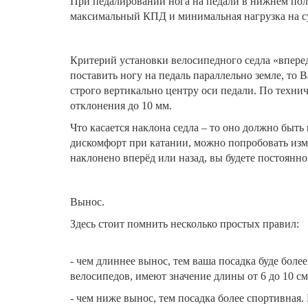
При педалировании нога на педали в нижнем по
максимальный КПД и минимальная нагрузка на с
Критерий установки велосипедного седла «вперед-
поставить ногу на педаль параллельно земле, то 
строго вертикально центру оси педали. По техни
отклонения до 10 мм.
Что касается наклона седла – то оно должно быть
дискомфорт при катании, можно попробовать изме
наклонено вперёд или назад, вы будете постоянно
Вынос.
Здесь стоит помнить несколько простых правил:
- чем длиннее вынос, тем ваша посадка буде боле
велосипедов, имеют значение длины от 6 до 10 см
- чем ниже вынос, тем посадка более спортивная.