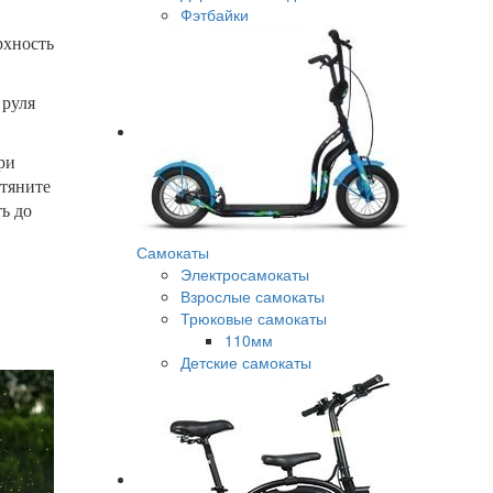
Фэтбайки
рхность
 руля
ри
ытяните
ь до
Самокаты
Электросамокаты
Взрослые самокаты
Трюковые самокаты
110мм
Детские самокаты