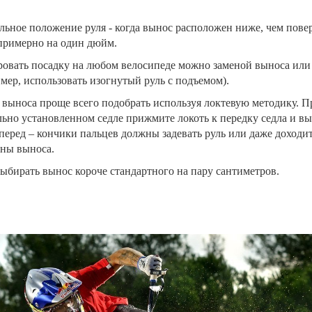
ьное положение руля - когда вынос расположен ниже, чем пове
примерно на один дюйм.
овать посадку на любом велосипеде можно заменой выноса или
мер, использовать изогнутый руль с подъемом).
выноса проще всего подобрать используя локтевую методику. П
ьно установленном седле прижмите локоть к передку седла и в
перед – кончики пальцев должны задевать руль или даже доходит
ины выноса.
ыбирать вынос короче
стандартного на пару сантиметров.