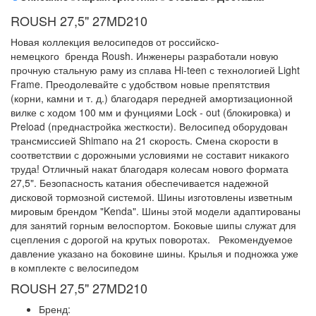
ROUSH 27,5" 27MD210
Новая коллекция велосипедов от российско-
немецкого бренда Roush. Инженеры разработали новую
прочную стальную раму из сплава Hi-teen с технологией Light
Frame. Преодолевайте с удобством новые препятствия
(корни, камни и т. д.) благодаря передней амортизационной
вилке с ходом 100 мм и фунциями Lock - out (блокировка) и
Preload (преднастройка жесткости). Велосипед оборудован
трансмиссией Shimano на 21 скорость. Смена скорости в
соответствии с дорожными условиями не составит никакого
труда! Отличный накат благодаря колесам нового формата
27,5". Безопасность катания обеспечивается надежной
дисковой тормозной системой. Шины изготовлены изветным
мировым брендом "Kenda". Шины этой модели адаптированы
для занятий горным велоспортом. Боковые шипы служат для
сцепления с дорогой на крутых поворотах. Рекомендуемое
давление указано на боковине шины. Крылья и подножка уже
в комплекте с велосипедом
ROUSH 27,5" 27MD210
Бренд: