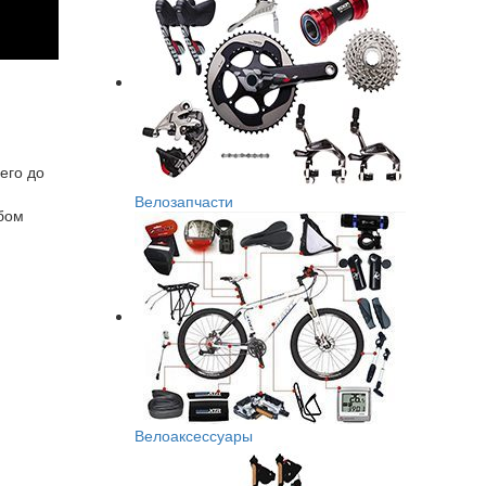
его до
Велозапчасти
обом
Велоаксессуары