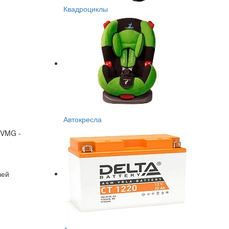
Квадроциклы
Автокресла
 VMG -
лей