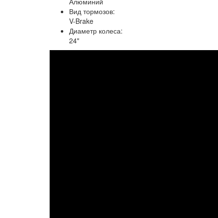
Алюминий
Вид тормозов:
V-Brake
Диаметр колеса:
24"