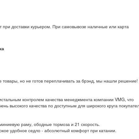
т при доставки курьером. При самовывозе наличные или карта
ка
е товары, но не готов переплачивать за брэнд, мы нашли решение!
ристальным контролем качества менеджмента компании VMG, что
ень высокого качества по доступным для широкого круга покупате
иниевую раму, ободные тормоза и 21 скорость.
окое удобное седло - абсолютный комфорт при катании.