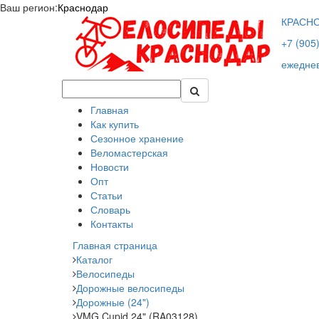
Ваш регион:
Краснодар
КРАСН
+7 (905
ежеднев
Главная
Как купить
Сезонное хранение
Веломастерская
Новости
Опт
Статьи
Словарь
Контакты
Главная страница
Каталог
Велосипеды
Дорожные велосипеды
Дорожные (24")
VMG Cupid 24" (RA03128)