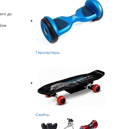
его до
обом
Гироскутеры
Скейты