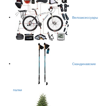
Велоаксессуары
Скандинавские
палки