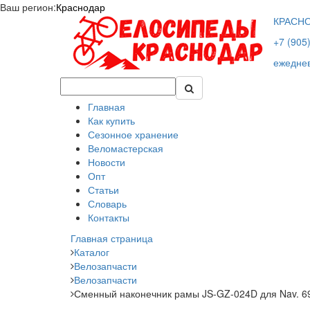
Ваш регион:
Краснодар
КРАСН
+7 (905
ежеднев
Главная
Как купить
Сезонное хранение
Веломастерская
Новости
Опт
Статьи
Словарь
Контакты
Главная страница
Каталог
Велозапчасти
Велозапчасти
Сменный наконечник рамы JS-GZ-024D для Nav. 69