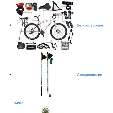
Велоаксессуары
Скандинавские
палки